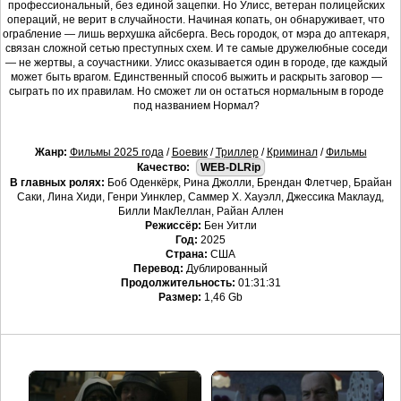
профессиональный, без единой зацепки. Но Улисс, ветеран полицейских
операций, не верит в случайности. Начиная копать, он обнаруживает, что
ограбление — лишь верхушка айсберга. Весь городок, от мэра до аптекаря,
связан сложной сетью преступных схем. И те самые дружелюбные соседи
— не жертвы, а соучастники. Улисс оказывается один в городе, где каждый
может быть врагом. Единственный способ выжить и раскрыть заговор —
сыграть по их правилам. Но сможет ли он остаться нормальным в городе
под названием Нормал?
Жанр:
Фильмы 2025 года
/
Боевик
/
Триллер
/
Криминал
/
Фильмы
Качество:
WEB-DLRip
В главных ролях:
Боб Оденкёрк, Рина Джолли, Брендан Флетчер, Брайан
Саки, Лина Хиди, Генри Уинклер, Саммер Х. Хауэлл, Джессика Маклауд,
Билли МакЛеллан, Райан Аллен
Режиссёр:
Бен Уитли
Год:
2025
Страна:
США
Перевод:
Дублированный
Продолжительность:
01:31:31
Размер:
1,46 Gb