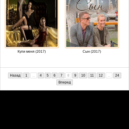
Купи меня (2017)
Сын (2017)
Назад
1
...
4
5
6
7
8
9
10
11
12
...
24
Вперед
Претензии правообладателей принимаются на email:
penkin6969@yandex.ru. В письме должны содержаться копии