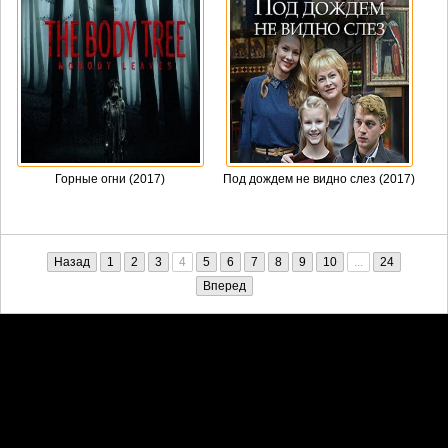
Горные огни (2017)
Под дождем не видно слез (2017)
Назад
1
2
3
4
5
6
7
8
9
10
...
24
Вперед
Претензии правообладателей принимаются на email:
penkin6969@yandex.ru. В письме должны содержаться копии