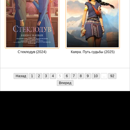
Стеклодув (2024)
Каяра. Путь судьбы (2025)
Назад
1
2
3
4
5
6
7
8
9
10
...
92
Вперед
Претензии правообладателей принимаются на email:
penkin6969@yandex.ru. В письме должны содержаться копии