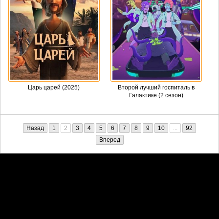
Царь царей (2025)
Второй лучший госпиталь в
Галактике (2 сезон)
Назад
1
2
3
4
5
6
7
8
9
10
...
92
Вперед
Претензии правообладателей принимаются на email:
penkin6969@yandex.ru. В письме должны содержаться копии