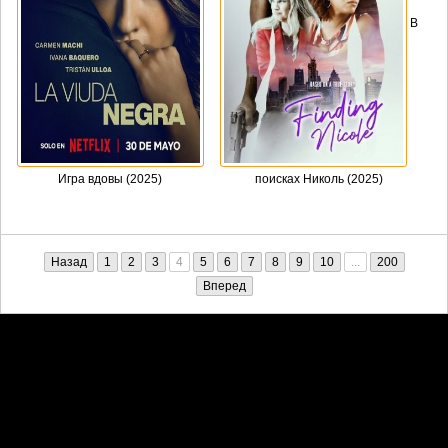
В
Игра вдовы (2025)
поисках Николь (2025)
Назад
1
2
3
4
5
6
7
8
9
10
...
200
Вперед
Претензии правообладателей принимаются на email:
penkin6969@yandex.ru. В письме должны содержаться копии