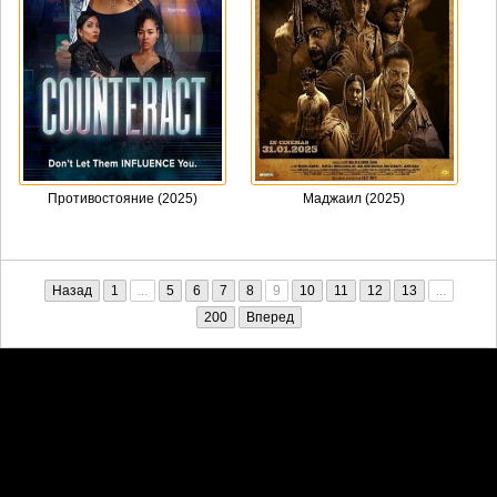
Противостояние (2025)
Маджаил (2025)
Назад
1
...
5
6
7
8
9
10
11
12
13
...
200
Вперед
Претензии правообладателей принимаются на email:
penkin6969@yandex.ru. В письме должны содержаться копии