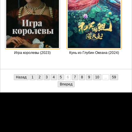
Игра королевы (2023)
Кунь из Глубин Океана (2024)
Назад
1
2
3
4
5
6
7
8
9
10
...
59
Вперед
Претензии правообладателей принимаются на email:
penkin6969@yandex.ru. В письме должны содержаться копии