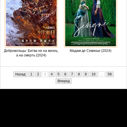
Добровольцы: Битва не на жизнь,
Мадам де Севинье (2024)
а на смерть (2024)
Назад
1
2
3
4
5
6
7
8
9
10
...
59
Вперед
Претензии правообладателей принимаются на email:
penkin6969@yandex.ru. В письме должны содержаться копии