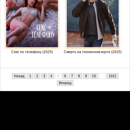
Секс по телефону (2025)
Смерть на теннисном корте (2025)
Назад
1
2
3
4
5
6
7
8
9
10
...
1011
Вперед
Претензии правообладателей принимаются на email:
penkin6969@yandex.ru. В письме должны содержаться копии