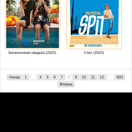
Бесконечная свадьба (2025)
Спит (2025)
Назад
1
...
4
5
6
7
8
9
10
11
12
...
603
Вперед
Претензии правообладателей принимаются на email:
penkin6969@yandex.ru. В письме должны содержаться копии