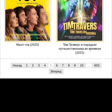
Мазл тов (2025)
Тим Трэверс и парадокс
путешественника во времени
(2025)
Назад
1
2
3
4
5
6
7
8
9
10
...
603
Вперед
Претензии правообладателей принимаются на email:
penkin6969@yandex.ru. В письме должны содержаться копии