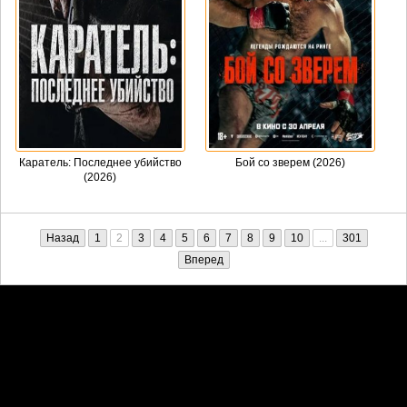
Каратель: Последнее убийство
Бой со зверем (2026)
(2026)
Назад
1
2
3
4
5
6
7
8
9
10
...
301
Вперед
Претензии правообладателей принимаются на email:
penkin6969@yandex.ru. В письме должны содержаться копии