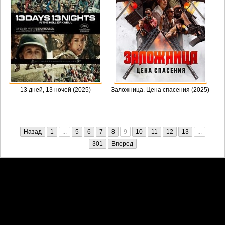
13 дней, 13 ночей (2025)
Заложница. Цена спасения (2025)
Назад
1
...
5
6
7
8
9
10
11
12
13
...
301
Вперед
Претензии правообладателей принимаются на email:
penkin6969@yandex.ru. В письме должны содержаться копии