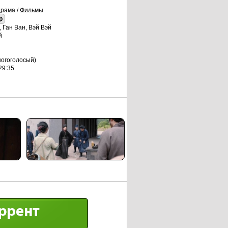
Драма
/
Фильмы
p
 Ган Ван, Вэй Вэй
й
огоголосый)
29:35