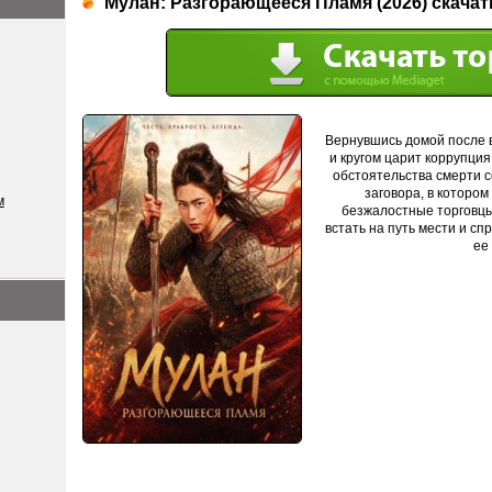
Мулан: Разгорающееся Пламя (2026) скачат
Вернувшись домой после в
и кругом царит коррупция
обстоятельства смерти с
заговора, в которо
м
безжалостные торговцы
встать на путь мести и с
ее