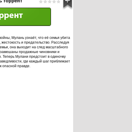
ь торрент
ойны, Мулань узнаёт, что её семья убита
, жестокость и предательство. Расследуя
емьи, она выходит на след масштабного
м замешаны продажные чиновники и
. Теперь Мулани предстоит в одиночку
праведливости, где каждый шаг приближает
 к опасной правде.