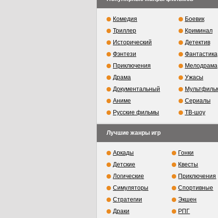
Комедия
Боевик
Триллер
Криминал
Исторический
Детектив
Фэнтези
Фантастика
Приключения
Мелодрама
Драма
Ужасы
Документальный
Мультфиль
Аниме
Сериалы
Русские фильмы
ТВ-шоу
Лучшие жанры игр
Аркады
Гонки
Детские
Квесты
Логические
Приключения
Симуляторы
Спортивные
Стратегии
Экшен
Драки
РПГ