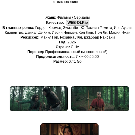
столкновению.
Жанр:
Фильмы
/
Сериалы
Качество:
WEB-DLRip
В главных ролях:
Гордон Кормье, Элизабет Ю, Тэмлин Томита, Иэн Аусли,
Киавентио, Дэниэл Дэ Ким, Ивонн Чепмен, Кен Люн, Пол Ли, Мария Чжан
Режиссёр:
Майкл Гои, Розанна Лян, Джаббар Райсани
Год:
2026
Страна:
США
Перевод:
Профессиональный (многоголосый)
Продолжительность:
7 x ~ 00:55:00
Размер:
6.41 Gb