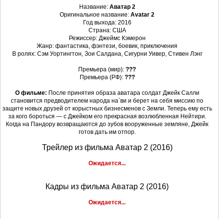
Название:
Аватар 2
Оригинальное название:
Avatar 2
Год выхода: 2016
Страна: США
Режиссер: Джеймс Кэмерон
Жанр: фантастика, фэнтези, боевик, приключения
В ролях: Сэм Уортингтон, Зои Салдана, Сигурни Уивер, Стивен Лэнг
Премьера (мир):
???
Премьера (РФ):
???
О фильме:
После принятия образа аватара солдат Джейк Салли
становится предводителем народа на`ви и берет на себя миссию по
защите новых друзей от корыстных бизнесменов с Земли. Теперь ему есть
за кого бороться — с Джейком его прекрасная возлюбленная Нейтири.
Когда на Пандору возвращаются до зубов вооруженные земляне, Джейк
готов дать им отпор.
Трейлер из фильма Аватар 2 (2016)
Ожидается...
Кадры из фильма Аватар 2 (2016)
Ожидается...