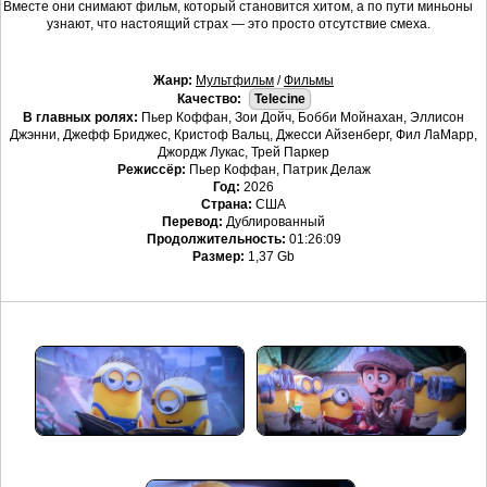
Вместе они снимают фильм, который становится хитом, а по пути миньоны
узнают, что настоящий страх — это просто отсутствие смеха.
Жанр:
Мультфильм
/
Фильмы
Качество:
Telecine
В главных ролях:
Пьер Коффан, Зои Дойч, Бобби Мойнахан, Эллисон
Джэнни, Джефф Бриджес, Кристоф Вальц, Джесси Айзенберг, Фил ЛаМарр,
Джордж Лукас, Трей Паркер
Режиссёр:
Пьер Коффан, Патрик Делаж
Год:
2026
Страна:
США
Перевод:
Дублированный
Продолжительность:
01:26:09
Размер:
1,37 Gb