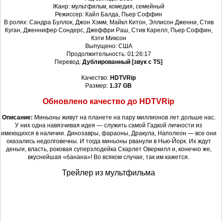
Жанр: мультфильм, комедия, семейный
Режиссер: Кайл Балда, Пьер Соффин
В ролях: Сандра Буллок, Джон Хэмм, Майкл Китон, Эллисон Дженни, Стив
Куган, Дженнифер Сондерс, Джеффри Раш, Стив Карелл, Пьер Соффин,
Кэти Миксон
Выпущено: США
Продолжительность: 01:26:17
Перевод:
Дублированный [звук c TS]
Качество:
HDTVRip
Размер:
1.37 GB
Обновлено качество до HDTVRip
Описание:
Миньоны живут на планете на пару миллионов лет дольше нас.
У них одна навязчивая идея — служить самой Гадкой личности из
имеющихся в наличии. Динозавры, фараоны, Дракула, Наполеон — все они
оказались недолговечны. И тогда миньоны рванули в Нью-Йорк. Их ждут
деньги, власть, роковая суперзлодейка Скарлет Оверкилл и, конечно же,
вкуснейшая «банана»! Во всяком случае, так им кажется.
Трейлер из мультфильма