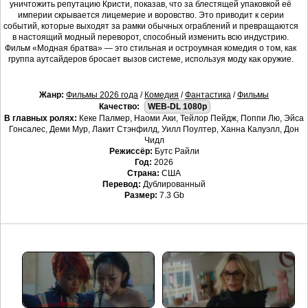
уничтожить репутацию Кристи, показав, что за блестящей упаковкой её
империи скрывается лицемерие и воровство. Это приводит к серии
событий, которые выходят за рамки обычных ограблений и превращаются
в настоящий модный переворот, способный изменить всю индустрию.
Фильм «Модная братва» — это стильная и остроумная комедия о том, как
группа аутсайдеров бросает вызов системе, используя моду как оружие.
Жанр:
Фильмы 2026 года
/
Комедия
/
Фантастика
/
Фильмы
Качество:
WEB-DL 1080p
В главных ролях:
Кеке Палмер, Наоми Аки, Тейлор Пейдж, Поппи Лю, Эйса
Гонсалес, Деми Мур, Лакит Стэнфилд, Уилл Поултер, Ханна Калуэлл, Дон
Чидл
Режиссёр:
Бутс Райли
Год:
2026
Страна:
США
Перевод:
Дублированный
Размер:
7.3 Gb