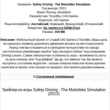
Название:
Safety Driving - The Motorbike Simulation
Год выхода: 2013
Жанр: Racing, simulation
Разработчик: TiconBlu / UiG Games
Издатель: UiG Games
Язык интерфейса:
Английский
, Немецкий, Французский, Итальянский
Лекарство:
Не требуется (DRM-Free)
Размер:
359 МВ
Описание:
Любопытный проект от студий UiG Games и TiconBlu. Ваша цель
не нарушать правила дорожного движения катаясь на мототранспорте.
Перед тем как отправиться в свободное путешествие по городу
настоятельно рекомендую пройти "курс молодого бойца" под названием
Driving Lesson. Самая любопытная особенность игры - возможность сесть
за руль пьяным, или "под кайфом". Да-да, это именно так. Вы можете
настроить состояние водителя - сколько бокалов пива или более крепких
напитков он выпил, или сколько он выкурил, или принял дорожек кокаина...
Системные требования:
Трейлер из игры Safety Driving - The Motorbike Simulation
(2013)