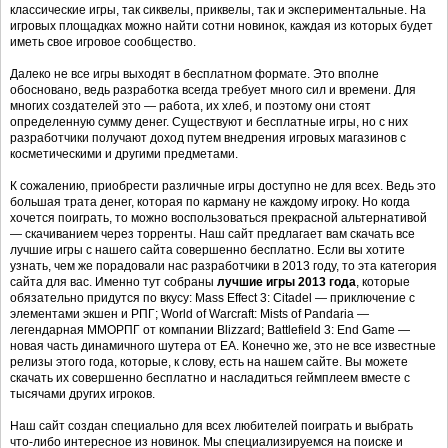
классические игры, так сиквелы, приквелы, так и экспериментальные. На
игровых площадках можно найти сотни новинок, каждая из которых будет
иметь свое игровое сообщество.
Далеко не все игры выходят в бесплатном формате. Это вполне
обосновано, ведь разработка всегда требует много сил и времени. Для
многих создателей это — работа, их хлеб, и поэтому они стоят
определенную сумму денег. Существуют и бесплатные игры, но с них
разработчики получают доход путем внедрения игровых магазинов с
косметическими и другими предметами.
К сожалению, приобрести различные игры доступно не для всех. Ведь это
большая трата денег, которая по карману не каждому игроку. Но когда
хочется поиграть, то можно воспользоваться прекрасной альтернативой
— скачиванием через торренты. Наш сайт предлагает вам скачать все
лучшие игры с нашего сайта совершенно бесплатно. Если вы хотите
узнать, чем же порадовали нас разработчики в 2013 году, то эта категория
сайта для вас. Именно тут собраны
лучшие игры 2013 года
, которые
обязательно придутся по вкусу: Mass Effect 3: Citadel — приключение с
элементами экшен и РПГ; World of Warcraft: Mists of Pandaria —
легендарная ММОРПГ от компании Blizzard; Battlefield 3: End Game —
новая часть динамичного шутера от EA. Конечно же, это не все известные
релизы этого года, которые, к слову, есть на нашем сайте. Вы можете
скачать их совершенно бесплатно и насладиться геймплеем вместе с
тысячами других игроков.
Наш сайт создан специально для всех любителей поиграть и выбрать
что-либо интересное из новинок. Мы специализируемся на поиске и