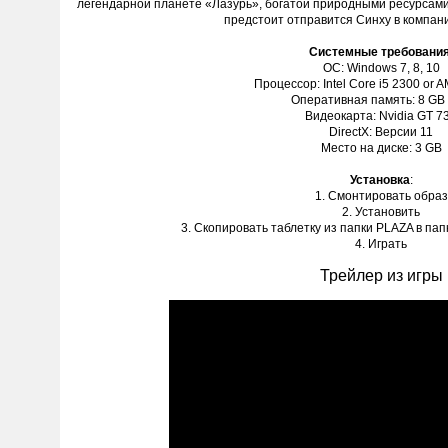
легендарной планете «Лазурь», богатой природными ресурсами
предстоит отправится Синху в компани
Системные требовани
ОС: Windows 7, 8, 10
Процессор: Intel Core i5 2300 or
Оперативная память: 8 GB
Видеокарта: Nvidia GT 7
DirectX: Версии 11
Место на диске: 3 GB
Установка
:
1. Смонтировать образ
2. Установить
3. Скопировать таблетку из папки PLAZA в пап
4. Играть
Трейлер из игры