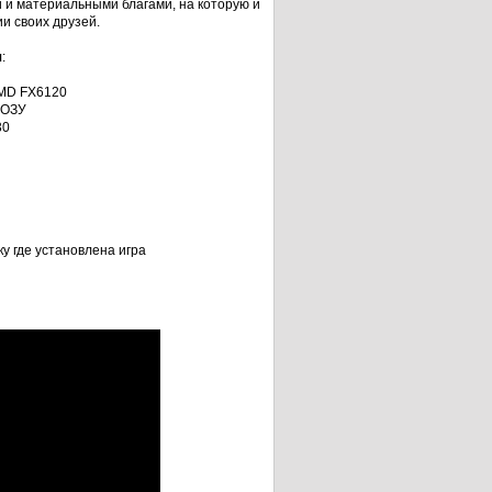
 и материальными благами, на которую и
и своих друзей.
я
:
 AMD FX6120
 ОЗУ
30
ку где установлена игра