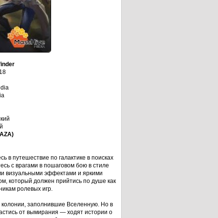
inder
18
dia
ia
ский
й
LAZA)
есь в путешествие по галактике в поисках
есь с врагами в пошаговом бою в стиле
ыми визуальными эффектами и яркими
м, который должен прийтись по душе как
никам ролевых игр.
 колонии, заполнившие Вселенную. Но в
астись от вымирания — ходят истории о