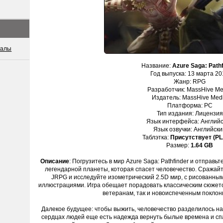
иалы
Название:
Azure Saga: Pathf
Год выпуска: 13 марта 20
Жанр: RPG
Разработчик: MassHive Me
Издатель: MassHive Med
Платформа: PC
Тип издания: Лицензия
Язык интерфейса: Англий
Язык озвучки: Английски
Таблэтка:
Присутствует (P
Размер:
1.64 GB
Описание
: Погрузитесь в мир Azure Saga: Pathfinder и отправьт
легендарной планеты, которая спасет человечество. Сражайт
JRPG и исследуйте изометрический 2.5D мир, с рисованн
иллюстрациями. Игра обещает порадовать классическим сюжето
ветеранам, так и новоиспеченным поклон
Далекое будущее: чтобы выжить, человечество разделилось на
сердцах людей еще есть надежда вернуть былые времена и сп