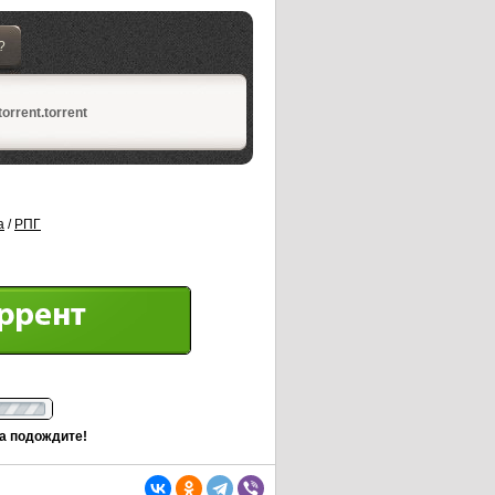
?
orrent.torrent
а
/
РПГ
та подождите!