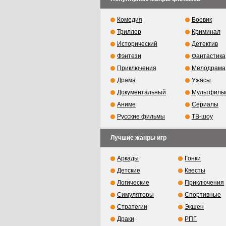
Комедия
Боевик
Триллер
Криминал
Исторический
Детектив
Фэнтези
Фантастика
Приключения
Мелодрама
Драма
Ужасы
Документальный
Мультфиль
Аниме
Сериалы
Русские фильмы
ТВ-шоу
Лучшие жанры игр
Аркады
Гонки
Детские
Квесты
Логические
Приключения
Симуляторы
Спортивные
Стратегии
Экшен
Драки
РПГ