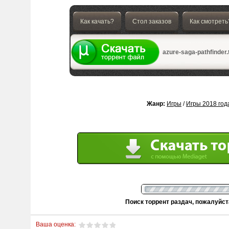
Как качать?
Стол заказов
Как смотреть
azure-saga-pathfinder.t
Жанр:
Игры
/
Игры 2018 год
Поиск торрент раздач, пожалуйс
Ваша оценка: