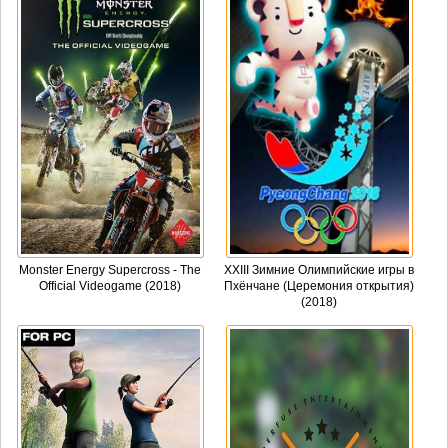
Monster Energy Supercross - The
XXIII Зимние Олимпийские игры в
Official Videogame (2018)
Пхёнчане (Церемония открытия)
(2018)