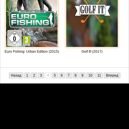
Euro Fishing: Urban Edition (2015)
Golf It! (2017)
Назад
1
2
3
4
5
6
7
8
9
10
11
Вперед
Претензии правообладателей принимаются на email:
penkin6969@yandex.ru. В письме должны содержаться копии
правоустанавливающих документов!
Обратная связь