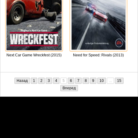
Next Car Game Wreckfest (2015)
Need for Speed: Rivals (2013)
Назад
1
2
3
4
5
6
7
8
9
10
...
15
Вперед
Претензии правообладателей принимаются на email:
penkin6969@yandex.ru. В письме должны содержаться копии