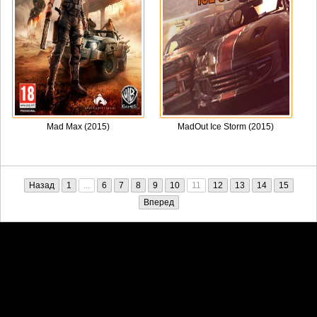
Mad Max (2015)
MadOut Ice Storm (2015)
Назад
1
...
6
7
8
9
10
11
12
13
14
15
Вперед
Претензии правообладателей принимаются на email:
penkin6969@yandex.ru. В письме должны содержаться копии