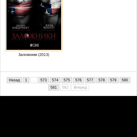
Заложники (2013)
Назад
1
...
573
574
575
576
577
578
579
580
581
582
Вперед
Претензии правообладателей принимаются на email:
penkin6969@yandex.ru. В письме должны содержаться копии