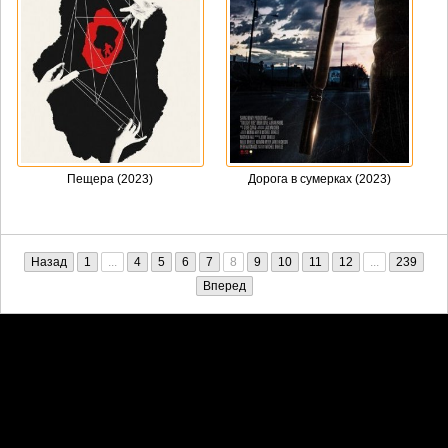
Пещера (2023)
Дорога в сумерках (2023)
Назад
1
...
4
5
6
7
8
9
10
11
12
...
239
Вперед
Претензии правообладателей принимаются на email:
penkin6969@yandex.ru. В письме должны содержаться копии