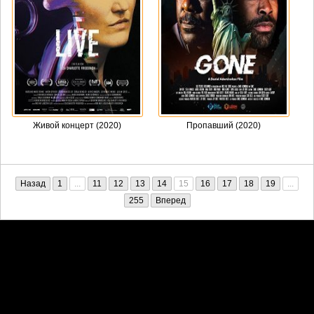
Живой концерт (2020)
Пропавший (2020)
Назад
1
...
11
12
13
14
15
16
17
18
19
...
255
Вперед
Претензии правообладателей принимаются на email:
penkin6969@yandex.ru. В письме должны содержаться копии