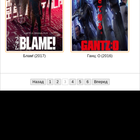
Блам! (2017)
Ганц: О (2016)
Назад
1
2
3
4
5
6
Вперед
Претензии правообладателей принимаются на email:
penkin6969@yandex.ru. В письме должны содержаться копии
правоустанавливающих документов!
Обратная связь