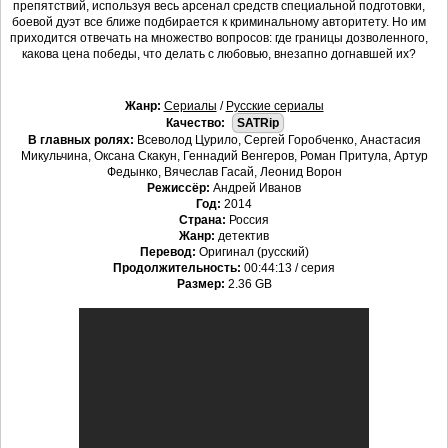
препятствий, используя весь арсенал средств специальной подготовки,
боевой дуэт все ближе подбирается к криминальному авторитету. Но им
приходится отвечать на множество вопросов: где границы дозволенного,
какова цена победы, что делать с любовью, внезапно догнавшей их?
Жанр:
Сериалы
/
Русские сериалы
Качество:
SATRip
В главных ролях:
Всеволод Цурило, Сергей Горобченко, Анастасия
Микульчина, Оксана Скакун, Геннадий Венгеров, Роман Притула, Артур
Федынко, Вячеслав Гасай, Леонид Ворон
Режиссёр:
Андрей Иванов
Год:
2014
Страна:
Россия
Жанр:
детектив
Перевод:
Оригинал (русский)
Продолжительность:
00:44:13 / серия
Размер:
2.36 GB