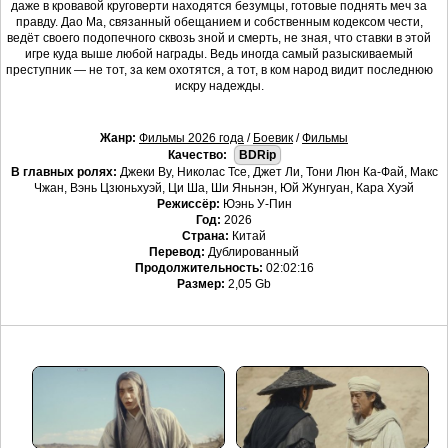
даже в кровавой круговерти находятся безумцы, готовые поднять меч за
правду. Дао Ма, связанный обещанием и собственным кодексом чести,
ведёт своего подопечного сквозь зной и смерть, не зная, что ставки в этой
игре куда выше любой награды. Ведь иногда самый разыскиваемый
преступник — не тот, за кем охотятся, а тот, в ком народ видит последнюю
искру надежды.
Жанр:
Фильмы 2026 года
/
Боевик
/
Фильмы
Качество:
BDRip
В главных ролях:
Джеки Ву, Николас Тсе, Джет Ли, Тони Люн Ка-Фай, Макс
Чжан, Вэнь Цзюньхуэй, Ци Ша, Ши Яньнэн, Юй Жунгуан, Кара Хуэй
Режиссёр:
Юэнь У-Пин
Год:
2026
Страна:
Китай
Перевод:
Дублированный
Продолжительность:
02:02:16
Размер:
2,05 Gb