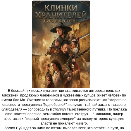
В бескрайних песках пустыни, где сталкиваются интересы вольных
бяожэней, продажных чиновников и чужеземных купцов, живёт человек по
имени Дао Ма. Охотник за головами, которого разыскивают как "второго по
опасности преступника Поднебесной", получает тайный заказ от старого
благодетеля — сопроводить в столицу таинственного путника. Но поклажа
оказывается опаснее, чем любая погоня: его груз — Чжишилан, лидер
восставших, "первый преступник империи", за голову которого сулицкие
власти не пожалеют ничего.
Армия Суй идёт за ними по пятам, вырезая всех, кто встаёт на пути, но