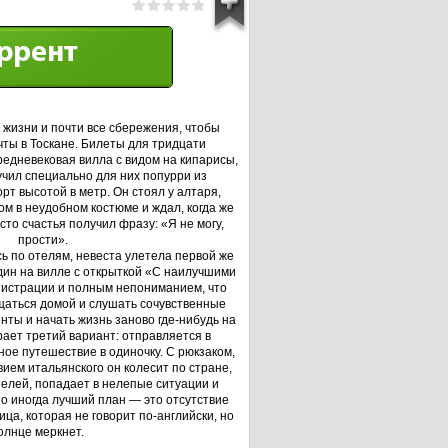
 жизни и почти все сбережения, чтобы
чты в Тоскане. Билеты для тридцати
редневековая вилла с видом на кипарисы,
учил специально для них попурри из
орт высотой в метр. Он стоял у алтаря,
м в неудобном костюме и ждал, когда же
сто счастья получил фразу: «Я не могу,
прости».
ь по отелям, невеста улетела первой же
дин на вилле с открыткой «С наилучшими
истрации и полным непониманием, что
щаться домой и слушать сочувственные
нты и начать жизнь заново где-нибудь на
ает третий вариант: отправляется в
ое путешествие в одиночку. С рюкзаком,
вием итальянского он колесит по стране,
елей, попадает в нелепые ситуации и
о иногда лучший план — это отсутствие
ца, которая не говорит по-английски, но
олнце меркнет.