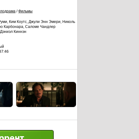
лодрама
/
Фильмы
уми, Ким Коутс, Джули Энн Эмери, Николь
дро Карбонара, Саломе Чандлер
 Дэниэл Киннэн
ый
37:46