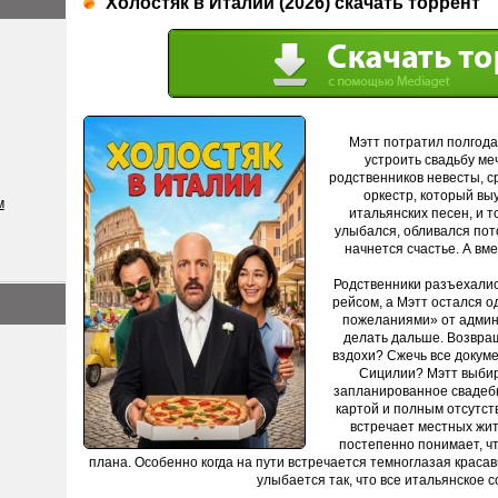
Холостяк в Италии (2026) скачать торрент
Мэтт потратил полгода
устроить свадьбу ме
родственников невесты, с
оркестр, который вы
м
итальянских песен, и т
улыбался, обливался пото
начнется счастье. А вме
Родственники разъехалис
рейсом, а Мэтт остался о
пожеланиями» от админ
делать дальше. Возвра
вздохи? Сжечь все докуме
Сицилии? Мэтт выбир
запланированное свадебн
картой и полным отсутст
встречает местных жит
постепенно понимает, чт
плана. Особенно когда на пути встречается темноглазая красави
улыбается так, что все итальянское с