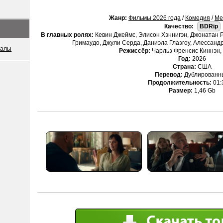
Жанр:
Фильмы 2026 года
/
Комедия
/
Ме
Качество:
BDRip
В главных ролях:
Кевин Джеймс, Элисон Хэннигэн, Джонатан Р
Гримаудо, Джули Серда, Даниэла Глазгоу, Алессан
иалы
Режиссёр:
Чарльз Френсис Киннэн,
Год:
2026
Страна:
США
Перевод:
Дублированн
Продолжительность:
01:
Размер:
1,46 Gb