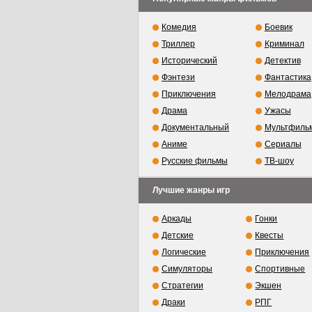
Комедия
Боевик
Триллер
Криминал
Исторический
Детектив
Фэнтези
Фантастика
Приключения
Мелодрама
Драма
Ужасы
Документальный
Мультфиль
Аниме
Сериалы
Русские фильмы
ТВ-шоу
Лучшие жанры игр
Аркады
Гонки
Детские
Квесты
Логические
Приключения
Симуляторы
Спортивные
Стратегии
Экшен
Драки
РПГ