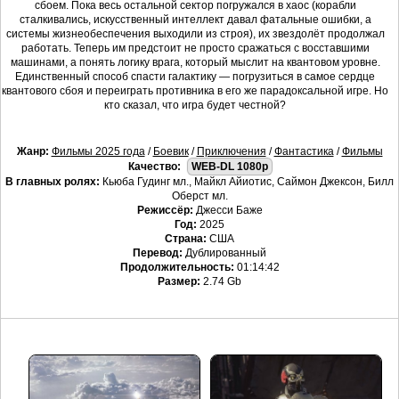
сбоем. Пока весь остальной сектор погружался в хаос (корабли
сталкивались, искусственный интеллект давал фатальные ошибки, а
системы жизнеобеспечения выходили из строя), их звездолёт продолжал
работать. Теперь им предстоит не просто сражаться с восставшими
машинами, а понять логику врага, который мыслит на квантовом уровне.
Единственный способ спасти галактику — погрузиться в самое сердце
квантового сбоя и переиграть противника в его же парадоксальной игре. Но
кто сказал, что игра будет честной?
Жанр:
Фильмы 2025 года
/
Боевик
/
Приключения
/
Фантастика
/
Фильмы
Качество:
WEB-DL 1080p
В главных ролях:
Кьюба Гудинг мл., Майкл Айиотис, Саймон Джексон, Билл
Оберст мл.
Режиссёр:
Джесси Баже
Год:
2025
Страна:
США
Перевод:
Дублированный
Продолжительность:
01:14:42
Размер:
2.74 Gb