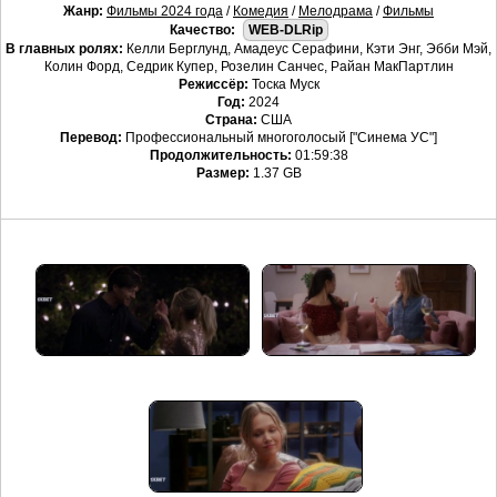
Жанр:
Фильмы 2024 года
/
Комедия
/
Мелодрама
/
Фильмы
Качество:
WEB-DLRip
В главных ролях:
Келли Берглунд, Амадеус Серафини, Кэти Энг, Эбби Мэй,
Колин Форд, Седрик Купер, Розелин Санчес, Райан МакПартлин
Режиссёр:
Тоска Муск
Год:
2024
Страна:
США
Перевод:
Профессиональный многоголосый ["Синема УС"]
Продолжительность:
01:59:38
Размер:
1.37 GB