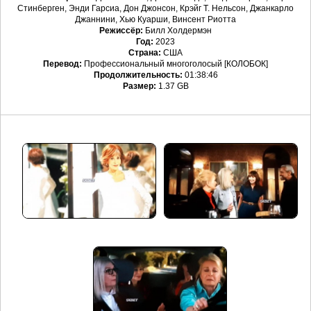
Стинберген, Энди Гарсиа, Дон Джонсон, Крэйг Т. Нельсон, Джанкарло
Джаннини, Хью Куарши, Винсент Риотта
Режиссёр:
Билл Холдермэн
Год:
2023
Страна:
США
Перевод:
Профессиональный многоголосый [КОЛОБОК]
Продолжительность:
01:38:46
Размер:
1.37 GB