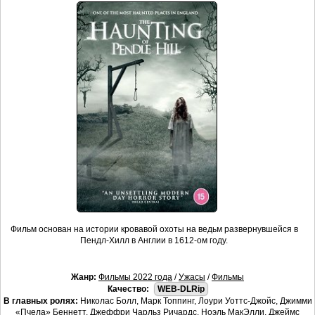
Фильм основан на истории кровавой охоты на ведьм развернувшейся в
Пендл-Хилл в Англии в 1612-ом году.
Жанр:
Фильмы 2022 года
/
Ужасы
/
Фильмы
Качество:
WEB-DLRip
В главных ролях:
Николас Болл, Марк Топпинг, Лоури Уоттс-Джойс, Джимми
«Пчела» Беннетт, Джеффри Чарльз Ричардс, Ноэль МакЭлли, Джеймс