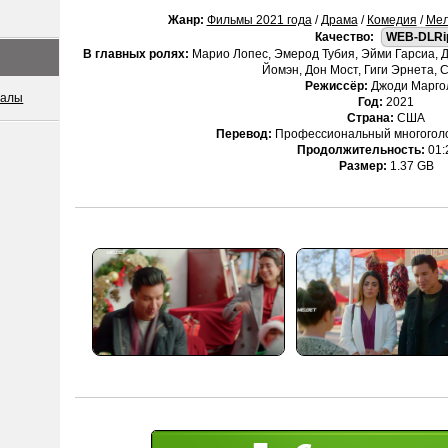
Жанр:
Фильмы 2021 года
/
Драма
/
Комедия
/
Мел
Качество:
WEB-DLRi
В главных ролях:
Марио Лопес, Эмерод Тубия, Эйми Гарсиа, 
Йомэн, Дон Мост, Гиги Эрнета, 
Режиссёр:
Джоди Марго
иалы
Год:
2021
Страна:
США
Перевод:
Профессиональный многоголо
Продолжительность:
01:
Размер:
1.37 GB