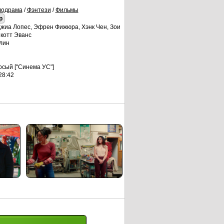
одрама
/
Фэнтези
/
Фильмы
p
Джиа Лопес, Эфрен Фижюра, Хэнк Чен, Зои
Скотт Эванс
лин
сый ["Синема УС"]
28:42