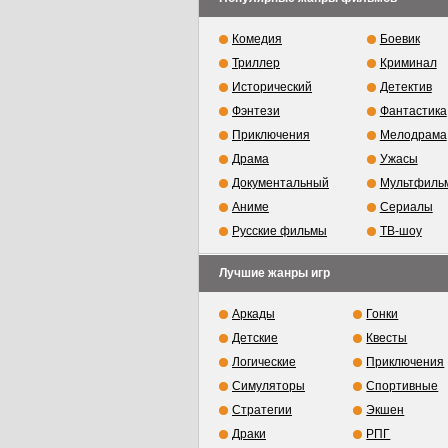
Комедия
Боевик
Триллер
Криминал
Исторический
Детектив
Фэнтези
Фантастика
Приключения
Мелодрама
Драма
Ужасы
Документальный
Мультфиль
Аниме
Сериалы
Русские фильмы
ТВ-шоу
Лучшие жанры игр
Аркады
Гонки
Детские
Квесты
Логические
Приключения
Симуляторы
Спортивные
Стратегии
Экшен
Драки
РПГ