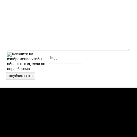
опубликовать
Претензии правообладателей принимаются на email:
penkin6969@yandex.ru. В письме должны содержаться копии
правоустанавливающих документов!
Обратная связь