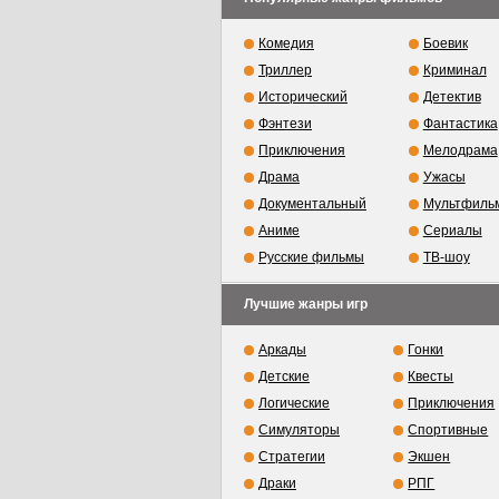
Комедия
Боевик
Триллер
Криминал
Исторический
Детектив
Фэнтези
Фантастика
Приключения
Мелодрама
Драма
Ужасы
Документальный
Мультфиль
Аниме
Сериалы
Русские фильмы
ТВ-шоу
Лучшие жанры игр
Аркады
Гонки
Детские
Квесты
Логические
Приключения
Симуляторы
Спортивные
Стратегии
Экшен
Драки
РПГ