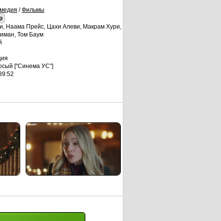
медия
/
Фильмы
p
и, Наама Прейс, Цахи Алеви, Макрам Хури,
иман, Том Баум
й
ция
сый ["Синема УС"]
39:52