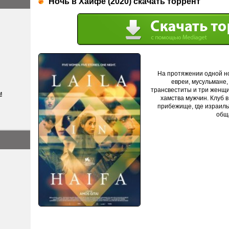
Ночь в Хайфе (2020) скачать торрент
На протяжении одной н
евреи, мусульмане,
трансвеститы и три женщ
м
хамства мужчин. Клуб 
прибежище, где израиль
обща