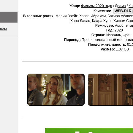
Жанр:
Фильмы 2020 года
/
Драма
/
Ко
Качество:
WEB-DLRi
В главных ролях:
Мария Зрейк, Хавла Ибрахим, Бахира Абласс
Хана Ласло, Клара Хури, Хишам Сал
Режиссёр:
Амос Гита
иалы
Год:
2020
Страна:
Израиль, Фран
Перевод:
Профессиональный многоголо
Продолжительность:
01:
Размер:
1.37 GB