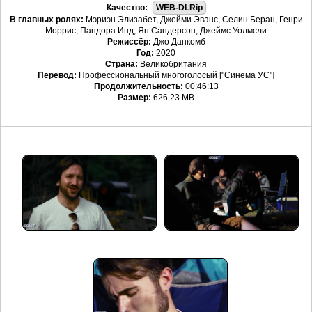
Качество:
WEB-DLRip
В главных ролях:
Мэриэн Элизабет, Джейми Эванс, Селин Беран, Генри
Моррис, Пандора Инд, Ян Сандерсон, Джеймс Уолмсли
Режиссёр:
Джо Данкомб
Год:
2020
Страна:
Великобритания
Перевод:
Профессиональный многоголосый ["Синема УС"]
Продолжительность:
00:46:13
Размер:
626.23 MB