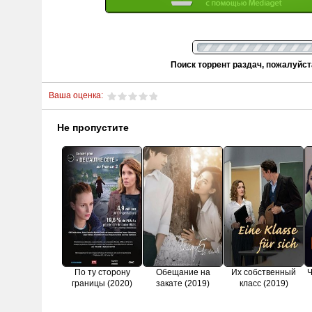
Поиск торрент раздач, пожалуйс
Ваша оценка:
Не пропустите
По ту сторону
Обещание на
Их собственный
Ч
границы (2020)
закате (2019)
класс (2019)