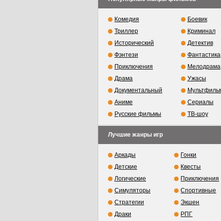
Комедия
Боевик
Триллер
Криминал
Исторический
Детектив
Фэнтези
Фантастика
Приключения
Мелодрама
Драма
Ужасы
Документальный
Мультфиль
Аниме
Сериалы
Русские фильмы
ТВ-шоу
Лучшие жанры игр
Аркады
Гонки
Детские
Квесты
Логические
Приключения
Симуляторы
Спортивные
Стратегии
Экшен
Драки
РПГ