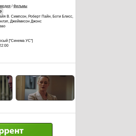
медия
/
Фильмы
p
айя В. Симпсон, Роберт Пайн, Боти Блисс,
анлэп, Джеймисон Джонс
вао
сый ["Синема УС"]
22:00