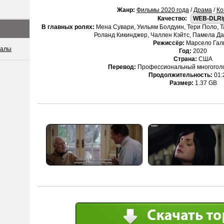
Жанр:
Фильмы 2020 года
/
Драма
/
Ко
Качество:
WEB-DLRi
В главных ролях:
Мена Сувари, Уильям Болдуин, Тери Поло, Т
Роланд Кикинджер, Чаллен Кэйтс, Памела Д
Режиссёр:
Марсело Гал
иалы
Год:
2020
Страна:
США
Перевод:
Профессиональный многоголо
Продолжительность:
01:
Размер:
1.37 GB