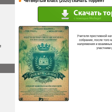
Четвертый класс (2020) скачать торрент
Учителя престижной на
собрание, после того к
напряжения и взаимных 
м
участники 