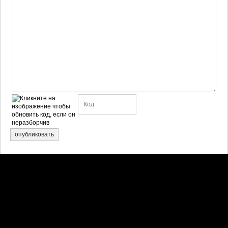
опубликовать
Претензии правообладателей принимаются на email:
penkin6969@yandex.ru. В письме должны содержаться копии
правоустанавливающих документов!