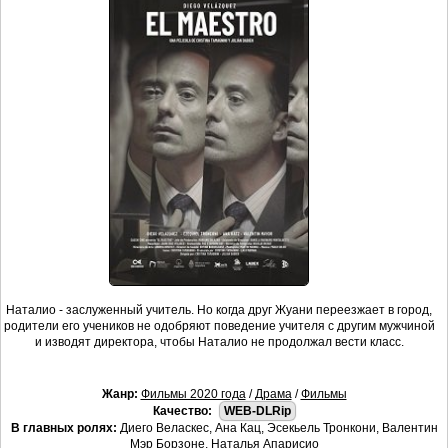
Наталио - заслуженный учитель. Но когда друг Жуани переезжает в город,
родители его учеников не одобряют поведение учителя с другим мужчиной
и изводят директора, чтобы Наталио не продолжал вести класс.
Жанр:
Фильмы 2020 года
/
Драма
/
Фильмы
Качество:
WEB-DLRip
В главных ролях:
Диего Веласкес, Ана Кац, Эсекьель Тронкони, Валентин
Мэр Борзоне, Наталья Апарисио