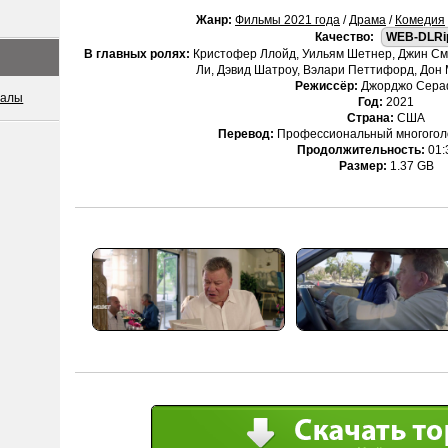
Жанр:
Фильмы 2021 года
/
Драма
/
Комедия
Качество:
WEB-DLRi
В главных ролях:
Кристофер Ллойд, Уильям Шетнер, Джин Сма
Ли, Дэвид Шатроу, Вэлари Петтифорд, Дон
Режиссёр:
Джорджо Сера
иалы
Год:
2021
Страна:
США
Перевод:
Профессиональный многоголос
Продолжительность:
01:
Размер:
1.37 GB