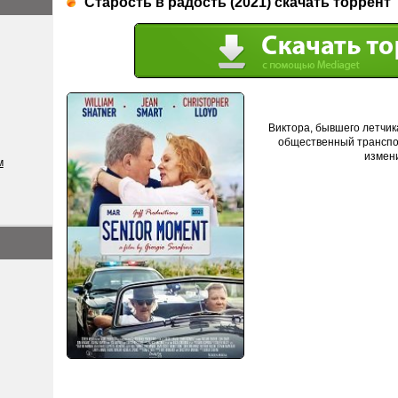
Старость в радость (2021) скачать торрент
Виктора, бывшего летчик
общественный транспор
измени
м