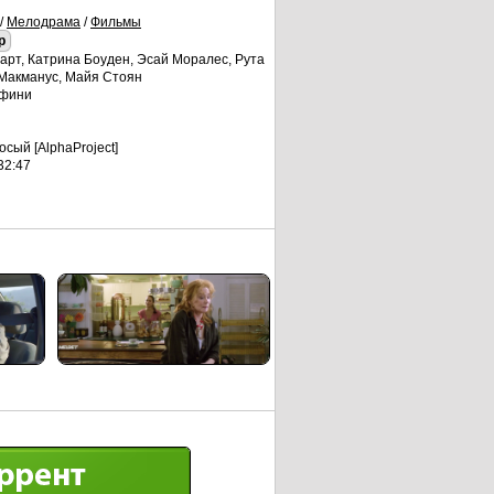
/
Мелодрама
/
Фильмы
p
рт, Катрина Боуден, Эсай Моралес, Рута
 Макманус, Майя Стоян
фини
ый [AlphaProject]
32:47