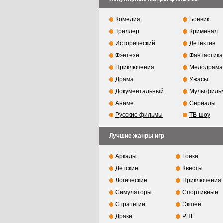
Комедия
Боевик
Триллер
Криминал
Исторический
Детектив
Фэнтези
Фантастика
Приключения
Мелодрама
Драма
Ужасы
Документальный
Мультфиль
Аниме
Сериалы
Русские фильмы
ТВ-шоу
Лучшие жанры игр
Аркады
Гонки
Детские
Квесты
Логические
Приключения
Симуляторы
Спортивные
Стратегии
Экшен
Драки
РПГ