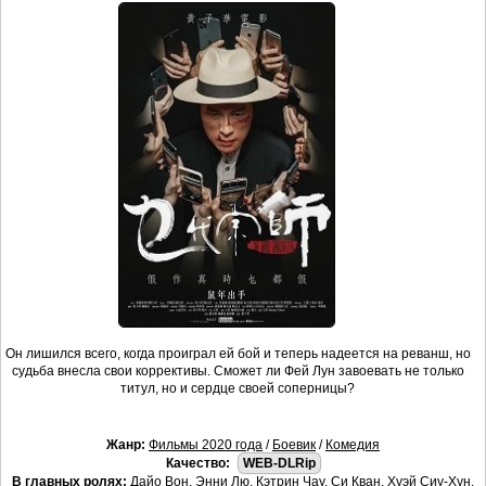
Он лишился всего, когда проиграл ей бой и теперь надеется на реванш, но
судьба внесла свои коррективы. Сможет ли Фей Лун завоевать не только
титул, но и сердце своей соперницы?
Жанр:
Фильмы 2020 года
/
Боевик
/
Комедия
Качество:
WEB-DLRip
В главных ролях:
Дайо Вон, Энни Лю, Кэтрин Чау, Си Кван, Хуэй Сиу-Хун,