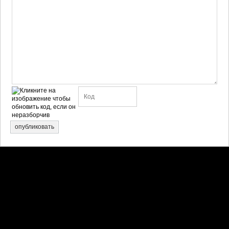
опубликовать
Претензии правообладателей принимаются на email:
penkin6969@yandex.ru. В письме должны содержаться копии
правоустанавливающих документов!
Обратная связь