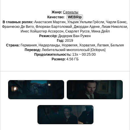
Жанр:
Сериалы
Качество:
WEBRip
В главных ролях:
Анастасия Мартин, Ульрик Уильям Грёсли, Чарли Бэнкс,
Франческо Де Вито, Флориан Бартоломай, Джордан Адене, Лиам Николози,
Инес Хойшотер Ассерсон, Скарлет Руссе, Мина Дейл
Режиссёр:
Дидерик Ван Ружен
Год:
2019
Страна:
Германия, Нидерланды, Норвегия, Хорватия, Латвия, Бельгия
Перевод:
Любительский многоголосый [Octopus]
Продолжительность:
13x ~ 00:25:00
Размер:
4.56 ГБ