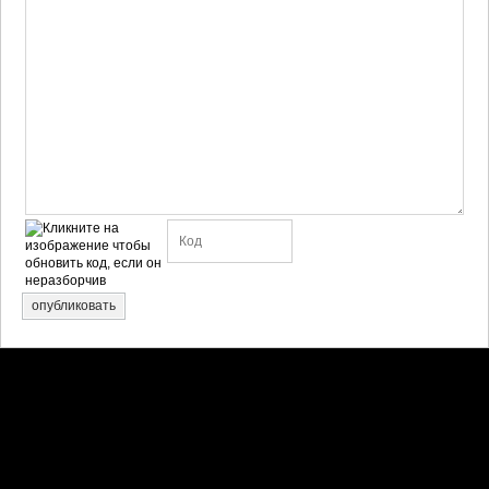
опубликовать
Претензии правообладателей принимаются на email:
penkin6969@yandex.ru. В письме должны содержаться копии