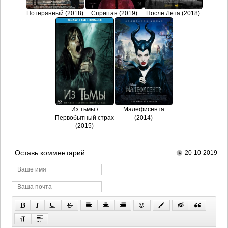
Потерянный (2018)
Спригган (2019)
После Лета (2018)
Из тьмы /
Малефисента
Первобытный страх
(2014)
(2015)
Оставь комментарий
20-10-2019