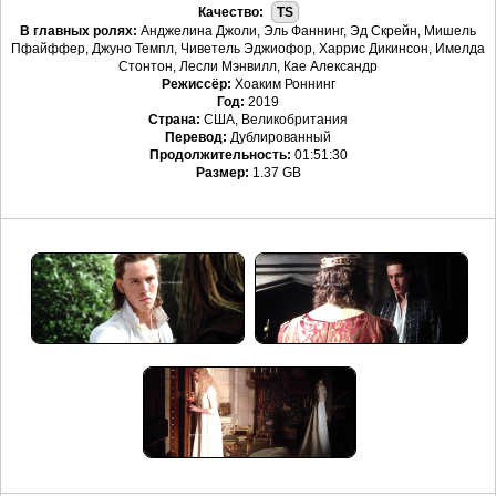
Качество:
TS
В главных ролях:
Анджелина Джоли, Эль Фаннинг, Эд Скрейн, Мишель
Пфайффер, Джуно Темпл, Чиветель Эджиофор, Харрис Дикинсон, Имелда
Стонтон, Лесли Мэнвилл, Кае Александр
Режиссёр:
Хоаким Роннинг
Год:
2019
Страна:
США, Великобритания
Перевод:
Дублированный
Продолжительность:
01:51:30
Размер:
1.37 GB