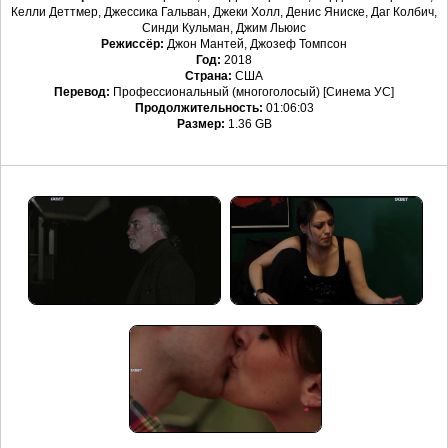
Келли Деттмер, Джессика Гальван, Джеки Холл, Денис Яниске, Даг Колбич,
Синди Кульман, Джим Льюис
Режиссёр:
Джон Мантей, Джозеф Томпсон
Год:
2018
Страна:
США
Перевод:
Профессиональный (многоголосый) [Синема УС]
Продолжительность:
01:06:03
Размер:
1.36 GB