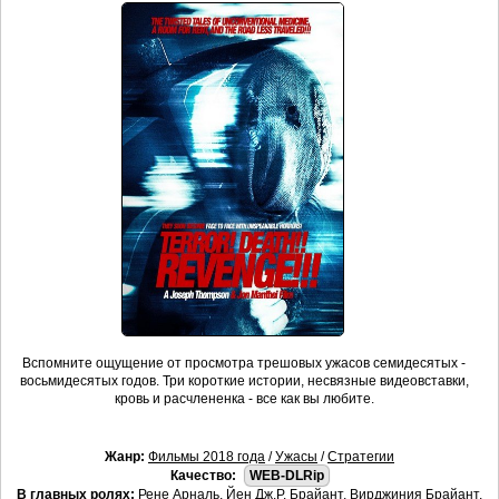
Вспомните ощущение от просмотра трешовых ужасов семидесятых -
восьмидесятых годов. Три короткие истории, несвязные видеовставки,
кровь и расчлененка - все как вы любите.
Жанр:
Фильмы 2018 года
/
Ужасы
/
Стратегии
Качество:
WEB-DLRip
В главных ролях:
Рене Арналь, Йен Дж.Р. Брайант, Вирджиния Брайант,