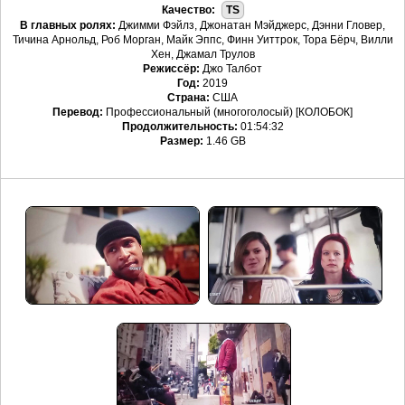
Качество:
TS
В главных ролях:
Джимми Фэйлз, Джонатан Мэйджерс, Дэнни Гловер,
Тичина Арнольд, Роб Морган, Майк Эппс, Финн Уиттрок, Тора Бёрч, Вилли
Хен, Джамал Трулов
Режиссёр:
Джо Талбот
Год:
2019
Страна:
США
Перевод:
Профессиональный (многоголосый) [КОЛОБОК]
Продолжительность:
01:54:32
Размер:
1.46 GB