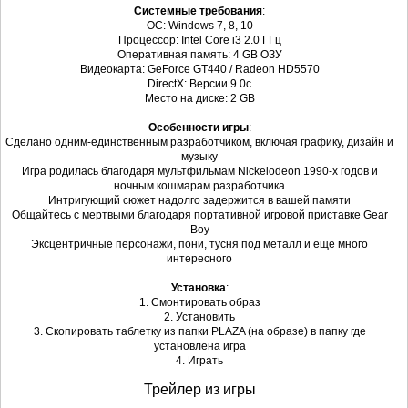
Системные требования
:
ОС: Windows 7, 8, 10
Процессор: Intel Сore i3 2.0 ГГц
Оперативная память: 4 GB ОЗУ
Видеокарта: GeForce GT440 / Radeon HD5570
DirectX: Версии 9.0c
Место на диске: 2 GB
Особенности игры
:
Сделано одним-единственным разработчиком, включая графику, дизайн и
музыку
Игра родилась благодаря мультфильмам Nickelodeon 1990-х годов и
ночным кошмарам разработчика
Интригующий сюжет надолго задержится в вашей памяти
Общайтесь с мертвыми благодаря портативной игровой приставке Gear
Boy
Эксцентричные персонажи, пони, тусня под металл и еще много
интересного
Установка
:
1. Смонтировать образ
2. Установить
3. Скопировать таблетку из папки PLAZA (на образе) в папку где
установлена игра
4. Играть
Трейлер из игры