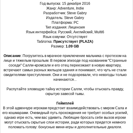
Год выпуска: 15 декабря 2016
Жанр: Adventure, Indie
Разработчик: Steve Gabry
Издатель: Steve Gabry
Платформа: PC
Тип издания: Лицензия
Язык интерфейса: Русский, Английский, Multi6
Язык озвучки: Отсутствует
Таблэтка:
Присутствует (PLAZA)
Размер:
1.09 GB
Описание
: Погрузитесь в мрачное приключение мальчика с протезом на
лице и тяжелым прошлым. В первом эпизоде под названием "Странные
соседи" Салли-кромсали и его отец переезжают в новую квартиру,
встречают самых разных жильцов здания и понимают, что чуть не стали
свидителями преступления. Они и не подозревали, что невзгоды только
начинаются...
Распутайте зловещую тайну истории Салли, чтобы отыскать правду,
скрытую завесой тьмы.
Геймплей
В этой адвенчуре игрокам предстоит взаимодействовать с миром Сала и
его кошмарами. Очевидный путь прохождения не требует особых усилий,
однако игре есть, чем вас удивить. Любящие бросать себе вызов игроки
могут отыскать скрытые слои истории, ради которых придется немного
поломать голову: бонусные мини-игры и дополнительные диалоги.